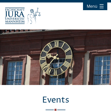
Menü
Aktuelles
Fachschaft
Über uns
Events
Studium
Bachelor
Ergänzende Studien
Masterstudium
Events
Championsthrophy
Studienanfänger