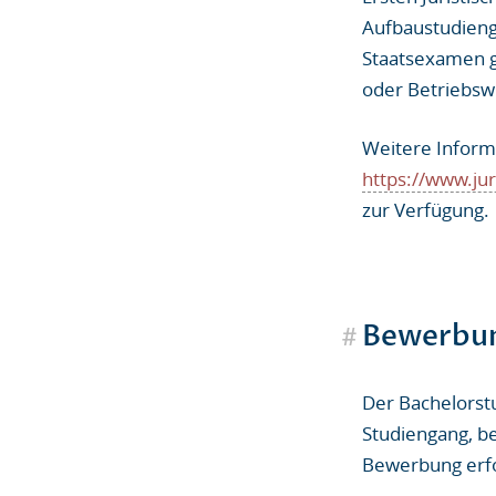
Aufbaustudienga
Staatsexamen ge
oder Betriebswi
Weitere Inform
https://www.ju
zur Verfügung.
#
Bewerbu
Der Bachelorstu
Studiengang, be
Bewerbung erfo