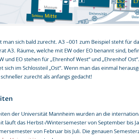
et man sich bald zurecht. A3 –001 zum Beispiel steht für d
at A3. Räume, welche mit EW oder EO benannt sind, befi
EW und EO stehen für „Ehrenhof West“ und „Ehrenhof Ost
et sich im Schlossteil „Ost“. Wenn man das einmal heraus
 schneller zurecht als anfangs gedacht!
iten
iten der Universität Mannheim wurden an die internation
it läuft das Herbst-/Wintersemester von September bis Ja
mersemester von Februar bis Juli. Die genauen Semesterz