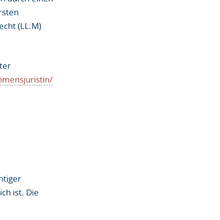
rsten
echt (LL.M)
ter
mensjuristin/
htiger
h ist. Die