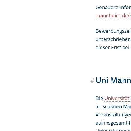
Genauere Infor
mannheim.de/s
Bewerbungszeitr
unterschrieben
dieser Frist be
#
Uni Man
Die
Universitä
im schönen Man
Veranstaltungen
auf insgesamt f
Universitäten 