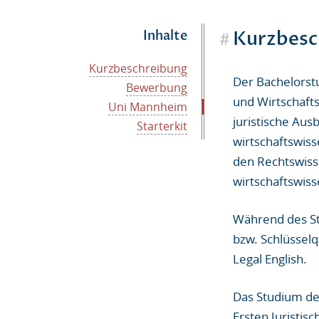
#
Inhalte
Kurzbesc
Kurzbeschreibung
Der Bachelorstu
Bewerbung
und Wirtschaft
Uni Mannheim
juristische Aus
Starterkit
wirtschaftswiss
den Rechtswisse
wirtschaftswis
Während des Stu
bzw. Schlüssel
Legal English.
Das Studium de
Ersten Juristi