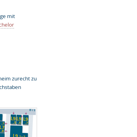
nge mit
chelor
heim zurecht zu
uchstaben