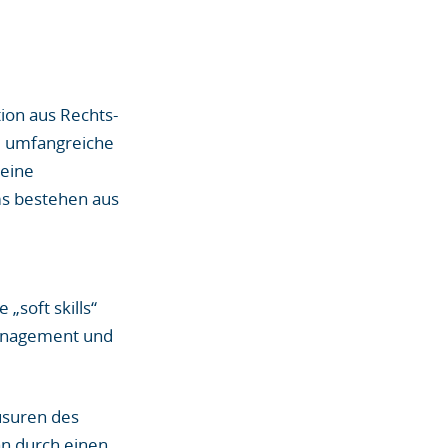
ion aus Rechts-
ne umfangreiche
 eine
ums bestehen aus
„soft skills“
management und
usuren des
n durch einen