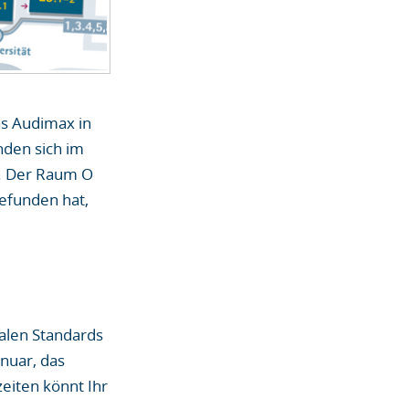
as Audimax in
nden sich im
“. Der Raum O
gefunden hat,
alen Standards
nuar, das
eiten könnt Ihr