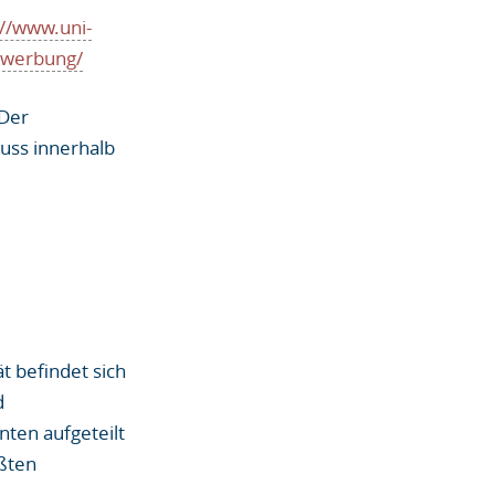
://www.uni-
ewerbung/
 Der
uss innerhalb
ät befindet sich
d
nten aufgeteilt
ößten